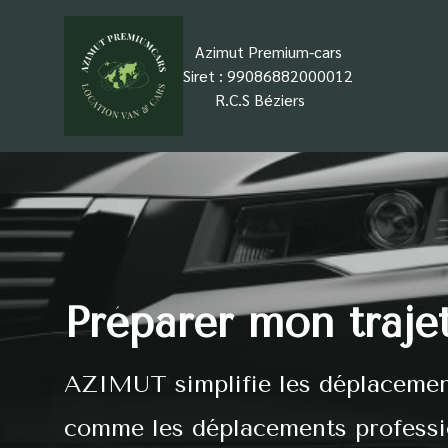
Azimut Premium-cars
Siret : 99086882000012
+
R.C.S Béziers
Préparer mon traje
AZIMUT simplifie les déplacemen
comme les déplacements professi