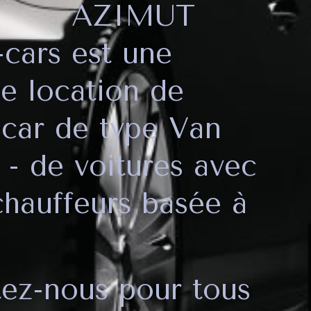
IMUT
cars est une
de location de
car de type Van
- de voitures avec
chauffeurs basée à
ez-nous pour tous