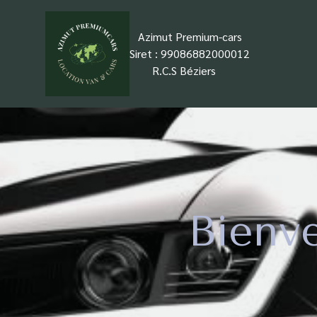
Azimut Premium-cars
Siret : 99086882000012
+
R.C.S Béziers
Bienv