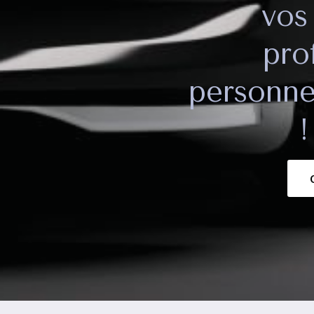
vos
pro
personnel
!