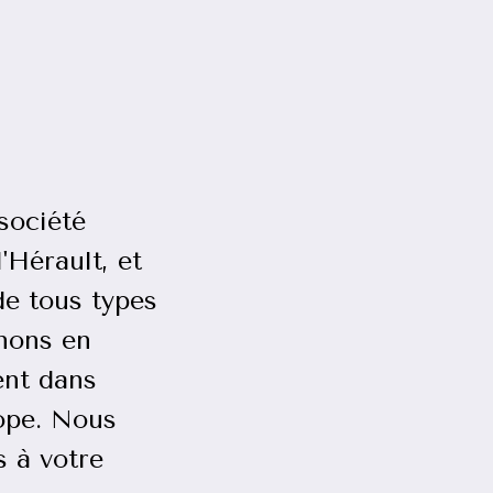
société
'Hérault, et
de tous types
nons en
ent dans
ope. Nous
 à votre