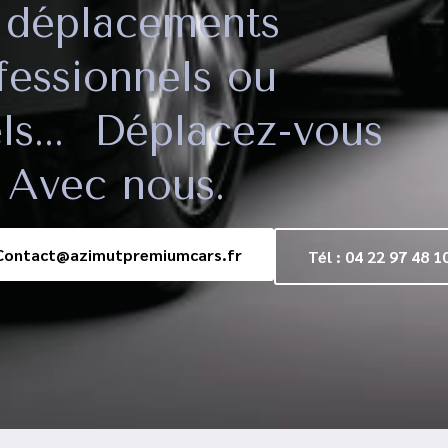
 déplacements
fessionnels ou
s...
Déplacez-vous
 Avec nous.
Contact@azimutpremiumcars.fr
Tél : 04 22 97 48 1