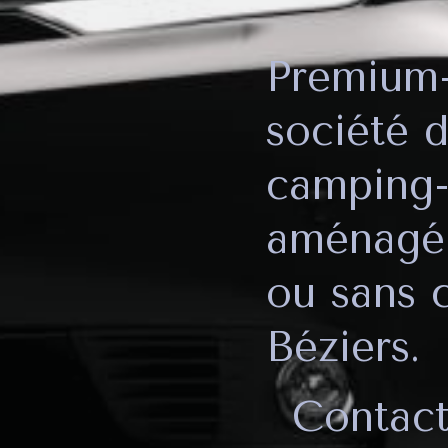
AZ
Premium-
société 
camping-
aménagé 
ou sans 
Béziers.
Contact